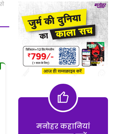
से
मनोहर कहानियां