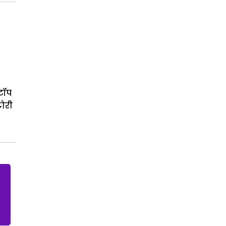
 टॉप
टोरी