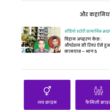
और कहानियां 
ऑडियो स्टोरी
सामाजिक क्राइ
विहान अपहरण केस :
औपरेशन सी रिवर ऐसे हु
कामयाब – भाग 5
लव क्राइम
फैमिली क्राइ