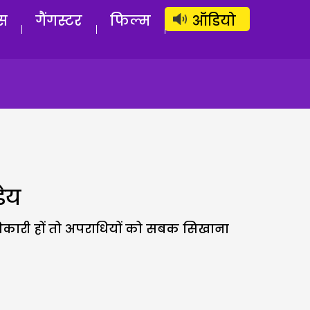
लॉग इन
सब्सक्राइब करें
स
गैंगस्टर
फिल्म
ऑडियो
डेय
धिकारी हों तो अपराधियों को सबक सिखाना