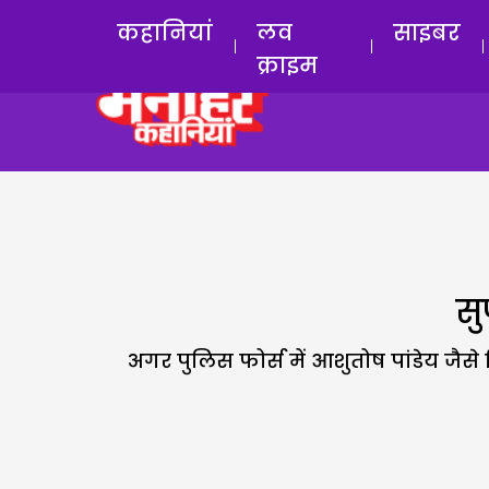
कहानियां
लव
साइबर
क्राइम
सु
अगर पुलिस फोर्स में आशुतोष पांडेय जै