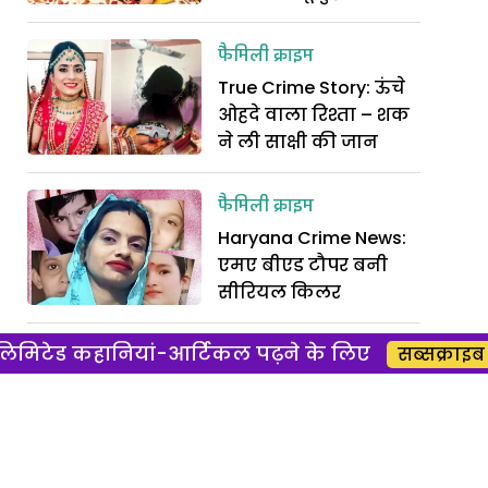
फैमिली क्राइम
True Crime Story: ऊंचे
ओहदे वाला रिश्ता – शक
ने ली साक्षी की जान
फैमिली क्राइम
Haryana Crime News:
एमए बीएड टौपर बनी
सीरियल किलर
िमिटेड कहानियां-आर्टिकल पढ़ने के लिए
लव क्राइम
सब्सक्राइब 
Crime News: हिंदू
प्रेमिका का सिर कलम
कर फेंका