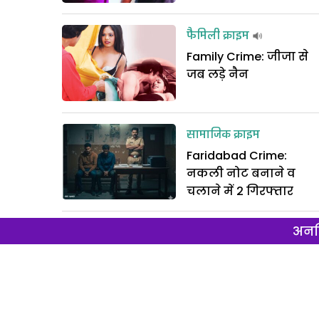
फैमिली क्राइम
Family Crime: जीजा से
जब लड़े नैन
सामाजिक क्राइम
Faridabad Crime:
नकली नोट बनाने व
चलाने में 2 गिरफ्तार
अनल
लव क्राइम
Gurugram Crime: प्रेमी
संग पति पर किया
जानलेवा हमला