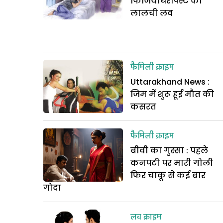
फिजियोथेरेपिस्ट का
लालची लव
फैमिली क्राइम
Uttarakhand News :
जिम में शुरू हूई मौत की
कसरत
फैमिली क्राइम
बीवी का गुस्सा : पहले
कनपटी पर मारी गोली
फिर चाकू से कई बार
गोदा
लव क्राइम