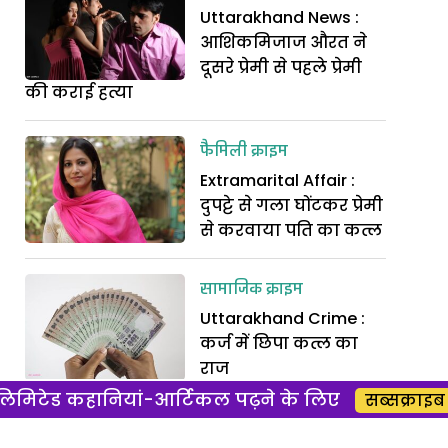
Uttarakhand News :
आशिकमिजाज औरत ने
दूसरे प्रेमी से पहले प्रेमी
की कराई हत्या
फैमिली क्राइम
Extramarital Affair :
दुपट्टे से गला घोंटकर प्रेमी
से करवाया पति का कत्ल
सामाजिक क्राइम
Uttarakhand Crime :
कर्ज में छिपा कत्ल का
राज
िमिटेड कहानियां-आर्टिकल पढ़ने के लिए
सब्सक्राइब 
फिल्म