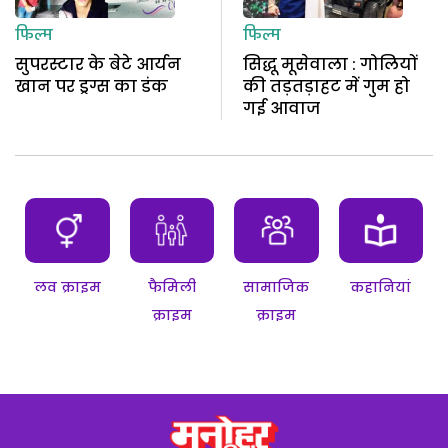
फिल्म
फिल्म
सुपरस्टार के बेटे आर्यन
सिद्धू मूसेवाला : गोलियों
खान पर ड्रग्स का डंक
की तड़तड़ाहट में गुम हो
गई आवाज
लव क्राइम
फैमिली
सामाजिक
कहानियां
क्राइम
क्राइम